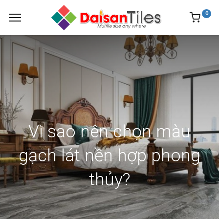
0
Vì sao nên chọn màu
gạch lát nền hợp phong
thủy?