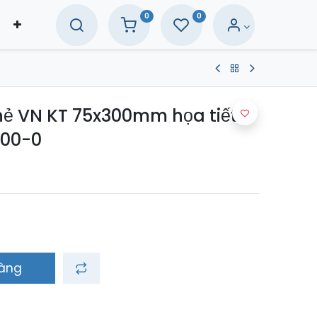
0
0
hẻ VN KT 75x300mm họa tiết
00-0
hàng