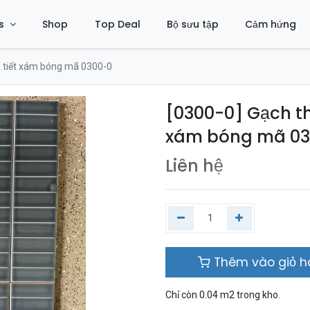
s
Shop
Top Deal
Bộ sưu tập
Cảm hứng
 tiết xám bóng mã 0300-0
[0300-0] Gạch t
xám bóng mã 03
Liên hệ
Thêm vào giỏ 
Chỉ còn 0.04 m2 trong kho.