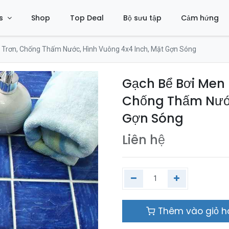
s
Shop
Top Deal
Bộ sưu tập
Cảm hứng
Trơn, Chống Thấm Nước, Hình Vuông 4x4 Inch, Mặt Gợn Sóng
Gạch Bể Bơi Men
Chống Thấm Nước
Gợn Sóng
Liên hệ
Thêm vào giỏ 