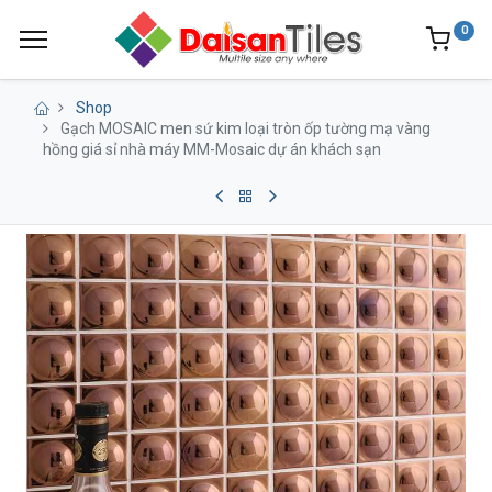
0
Shop
Gạch MOSAIC men sứ kim loại tròn ốp tường mạ vàng
hồng giá sỉ nhà máy MM-Mosaic dự án khách sạn