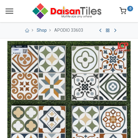
0
Shop
APODIO 33603