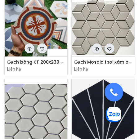
Gạch bông KT 200x230 mã 23027
Gạch Mosaic thoi xám bóng kt 48x82x6mm EO51508
Liên hệ
Liên hệ