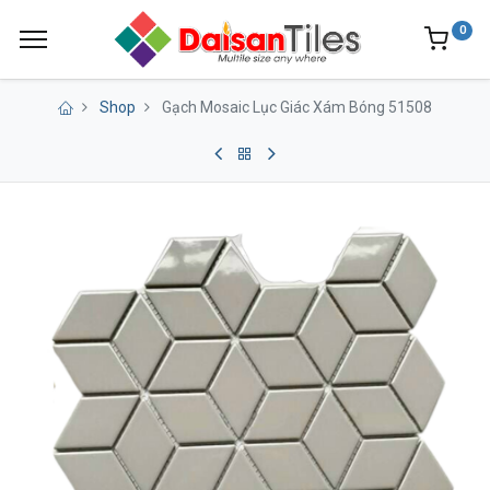
0
Shop
Gạch Mosaic Lục Giác Xám Bóng 51508