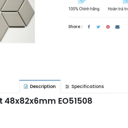
100% Chính hãng
Hoàn trả t
Share :
Description
Specifications
kt 48x82x6mm EO51508