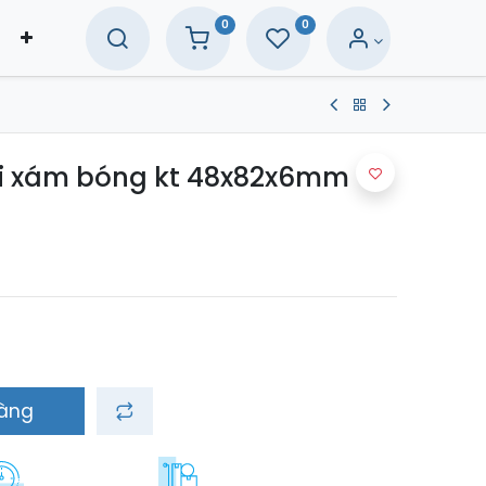
0
0
oi xám bóng kt 48x82x6mm
hàng