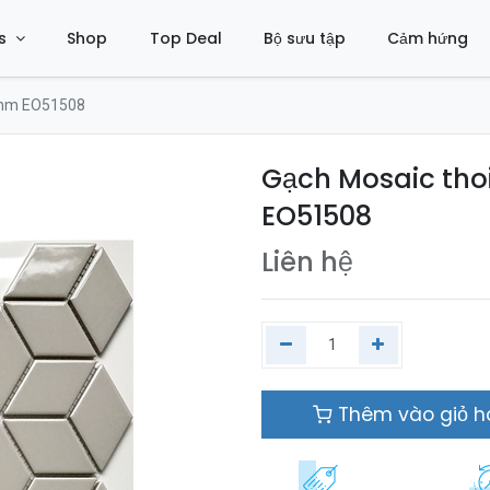
s
Shop
Top Deal
Bộ sưu tập
Cảm hứng
6mm EO51508
Gạch Mosaic th
EO51508
Liên hệ
Thêm vào giỏ 