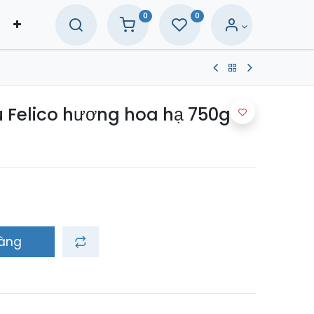
0
0
u Felico hương hoa hạ 750g
hàng