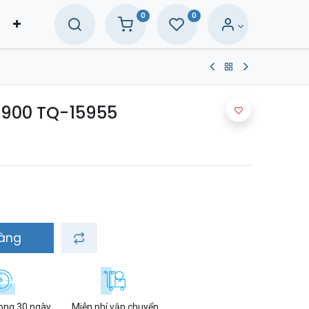
0
0
×900 TQ-15955
hàng
rong 30 ngày
Miễn phí vận chuyển