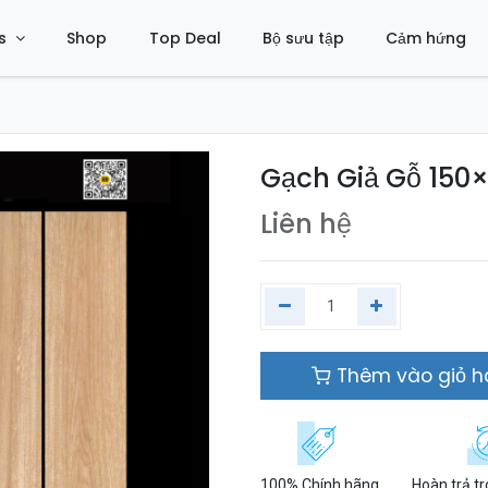
s
Shop
Top Deal
Bộ sưu tập
Cảm hứng
Gạch Giả Gỗ 150
Liên hệ
Thêm vào giỏ 
100% Chính hãng
Hoàn trả t