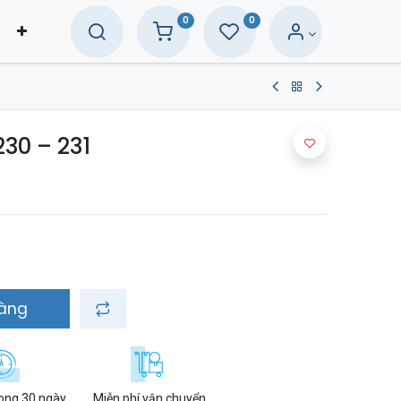
0
0
30 – 231
hàng
rong 30 ngày
Miễn phí vận chuyển