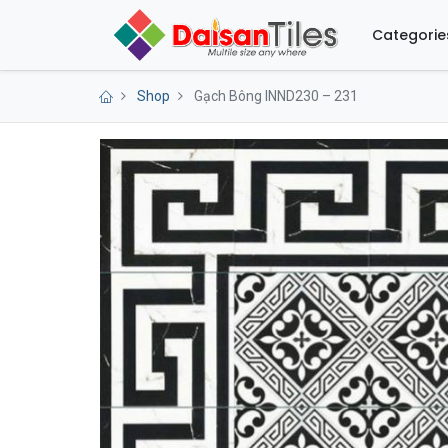
Categorie
Shop
Gạch Bông INND230 – 231