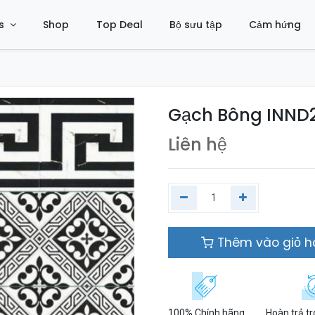
s
Shop
Top Deal
Bộ sưu tập
Cảm hứng
Gạch Bông INND2
Liên hệ
Thêm vào giỏ 
100% Chính hãng
Hoàn trả t