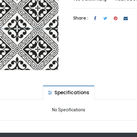
Share :
Specifications
No Specifications