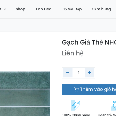
s
Shop
Top Deal
Bộ sưu tập
Cảm hứng
Gạch Giả Thẻ NH
Liên hệ
Thêm vào giỏ 
100% Chính hãng
Hoàn trả t