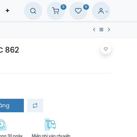
0
0
C 862
hàng
rong 30 ngày
Miễn phí vận chuyển