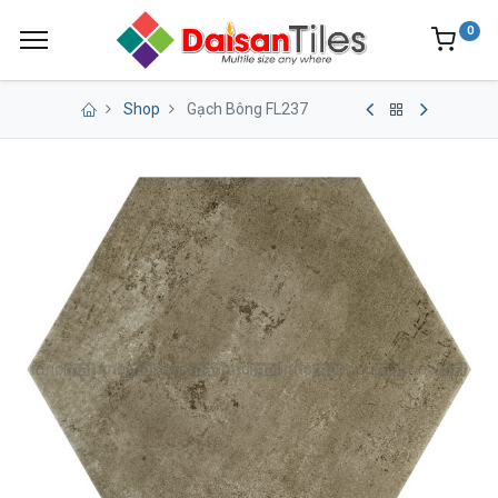
0
Shop
Gạch Bông FL237