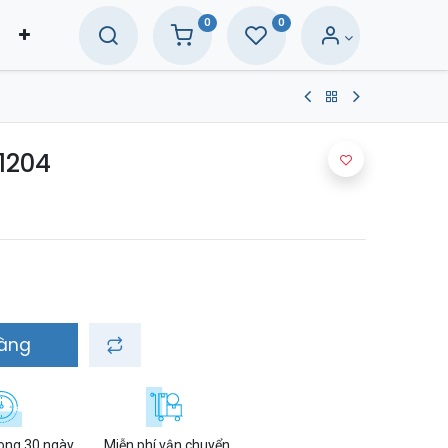
0
0
1204
hàng
rong 30 ngày
Miễn phí vận chuyển