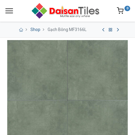
0
Shop
Gạch Bông MF3166L