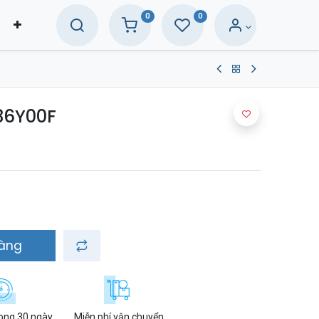
0
0
36Y00F
hàng
rong 30 ngày
Miễn phí vận chuyển