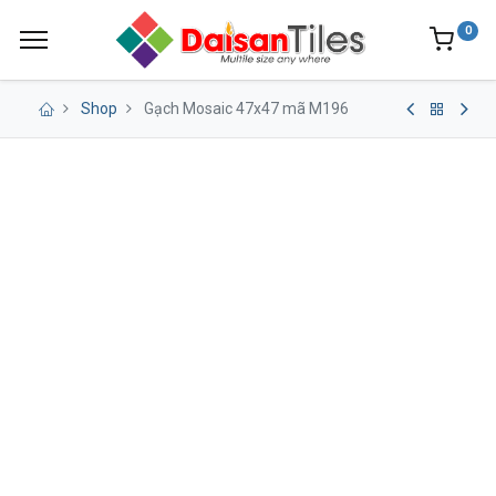
0
Shop
Gạch Mosaic 47x47 mã M196