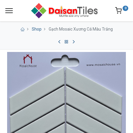
0
Shop
Gạch Mosaic Xương Cá Màu Trắng