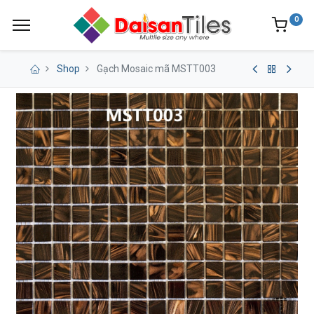
0
Shop
Gạch Mosaic mã MSTT003