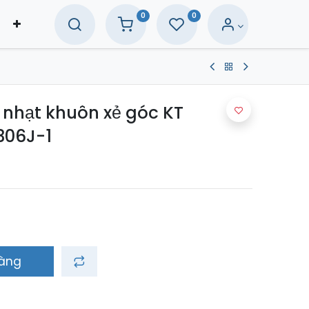
0
0
 nhạt khuôn xẻ góc KT
306J-1
hàng