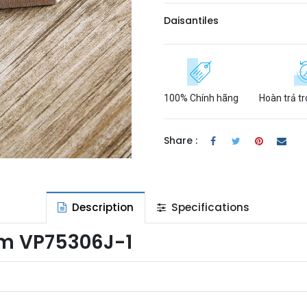
​Daisantiles
100% Chính hãng
Hoàn trả t
Share :
Description
Specifications
mm VP75306J-1