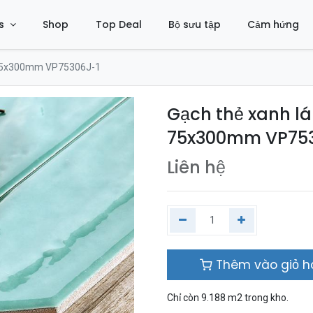
s
Shop
Top Deal
Bộ sưu tập
Cảm hứng
T 75x300mm VP75306J-1
Gạch thẻ xanh lá
75x300mm VP75
Liên hệ
Thêm vào giỏ 
Chỉ còn 9.188 m2 trong kho.