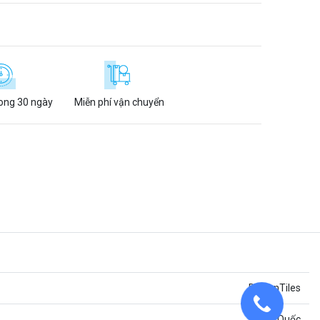
rong 30 ngày
Miễn phí vận chuyển
DaisanTiles
Trung Quốc