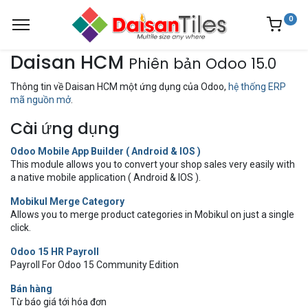
0
Daisan HCM
Phiên bản Odoo 15.0
Thông tin về Daisan HCM một ứng dụng của Odoo,
hệ thống ERP
mã nguồn mở
.
Cài ứng dụng
Odoo Mobile App Builder ( Android & IOS )
This module allows you to convert your shop sales very easily with
a native mobile application ( Android & IOS ).
Mobikul Merge Category
Allows you to merge product categories in Mobikul on just a single
click.
Odoo 15 HR Payroll
Payroll For Odoo 15 Community Edition
Bán hàng
Từ báo giá tới hóa đơn