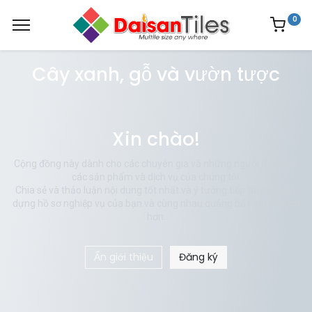
0
Cây xanh, gỗ và vườn tược
Xin chào!
Cộng đồng này dành cho các chuyên gia và những người đam mê
các sản phẩm và dịch vụ của chúng tôi.
Chia sẻ và thảo luận nội dung tốt nhất và ý tưởng tiếp thị mới, xây
dựng hồ sơ nghiệp vụ của bạn và cùng nhau quảng bá hình ảnh tốt
hơn.
Ẩn giới thiệu
Đăng ký