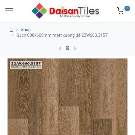
0
Shop
Gạch 600x600mm matt xương đá 22W660.3157