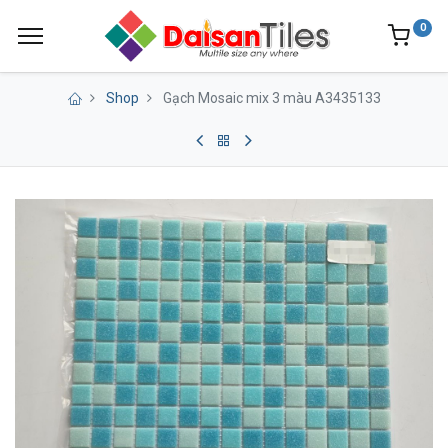
0
Shop
Gạch Mosaic mix 3 màu A3435133