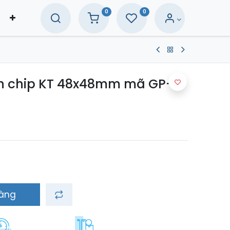
0
0
nh chip KT 48x48mm mã GP-
hàng