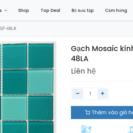
s
Shop
Top Deal
Bộ sưu tập
Cảm hứng
 GP-48LA
Gạch Mosaic kí
48LA
Liên hệ
Thêm vào giỏ 