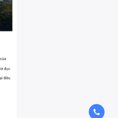
 của
ời đọc.
ại điều