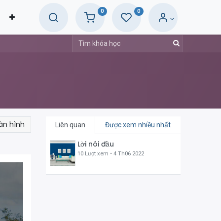
0
0
àn hình
Liên quan
Được xem nhiều nhất
Lời nói đầu
10 Lượt xem •
4 Th06 2022