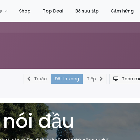
s
Shop
Top Deal
Bộ sưu tập
Cảm hứng
Trước
Đặt là xong
Tiếp
Toàn m
 nói đầu